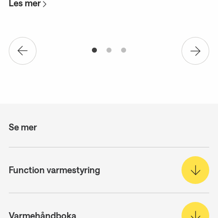
Les mer
L
Se mer
Function varmestyring
Varmehåndboka