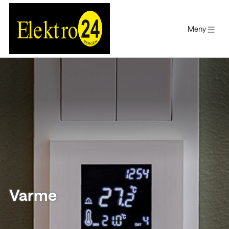
Meny
Gå
til
innholdet
Varme