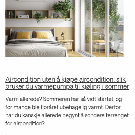
Aircondition uten å kjøpe aircondition: slik
M
bruker du varmepumpa til kjøling i sommer
De
Varm allerede? Sommeren har så vidt startet, og
ba
for mange ble fjoråret ubehagelig varmt. Derfor
fø
har du kanskje allerede begynt å sondere terrenget
in
for aircondition?
go