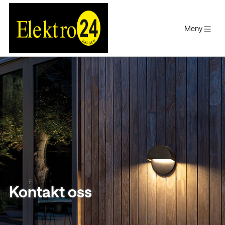
Meny
Gå
til
innholdet
Kontakt oss